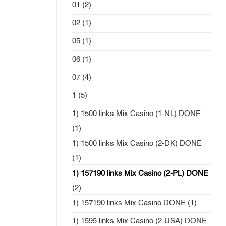
01
(2)
02
(1)
05
(1)
06
(1)
07
(4)
1
(5)
1) 1500 links Mix Casino (1-NL) DONE
(1)
1) 1500 links Mix Casino (2-DK) DONE
(1)
1) 157190 links Mix Casino (2-PL) DONE
(2)
1) 157190 links Mix Casino DONE
(1)
1) 1595 links Mix Casino (2-USA) DONE