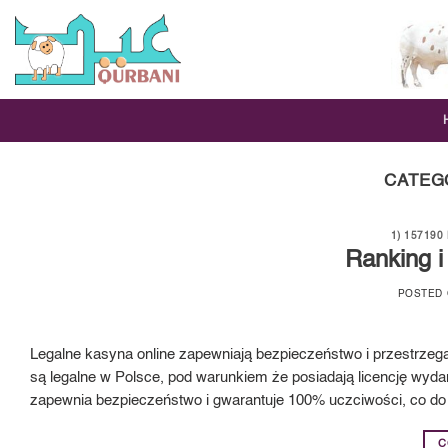
Skip
to
content
CATEG
1) 157190
Ranking i
POSTED
Legalne kasyna online zapewniają bezpieczeństwo i przestrzega
są legalne w Polsce, pod warunkiem że posiadają licencję wydan
zapewnia bezpieczeństwo i gwarantuje 100% uczciwości, co do
C