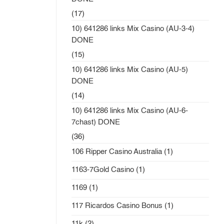
(17)
10) 641286 links Mix Casino (AU-3-4)
DONE
(15)
10) 641286 links Mix Casino (AU-5)
DONE
(14)
10) 641286 links Mix Casino (AU-6-
7chast) DONE
(36)
106 Ripper Casino Australia
(1)
1163-7Gold Casino
(1)
1169
(1)
117 Ricardos Casino Bonus
(1)
11k
(2)