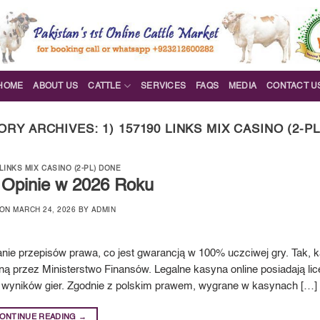
HOME
ABOUT US
CATTLE
SERVICES
FAQS
MEDIA
CONTACT U
ORY ARCHIVES:
1) 157190 LINKS MIX CASINO (2-P
 LINKS MIX CASINO (2-PL) DONE
 Opinie w 2026 Roku
 ON
MARCH 24, 2026
BY
ADMIN
nie przepisów prawa, co jest gwarancją w 100% uczciwej gry. Tak, k
ą przez Ministerstwo Finansów. Legalne kasyna online posiadają lic
 wyników gier. Zgodnie z polskim prawem, wygrane w kasynach […]
ONTINUE READING
→