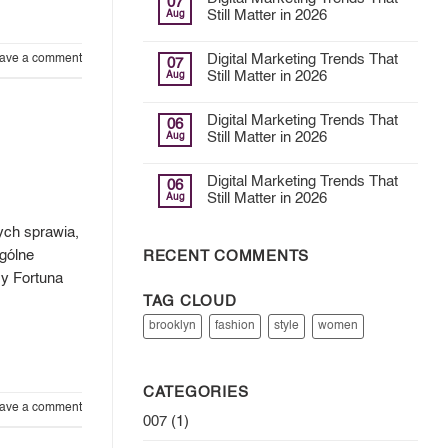
07
Aug
Still Matter in 2026
Digital Marketing Trends That
ave a comment
07
Aug
Still Matter in 2026
Digital Marketing Trends That
06
Aug
Still Matter in 2026
Digital Marketing Trends That
06
Aug
Still Matter in 2026
ych sprawia,
gólne
RECENT COMMENTS
zy Fortuna
TAG CLOUD
brooklyn
fashion
style
women
CATEGORIES
ave a comment
007
(1)