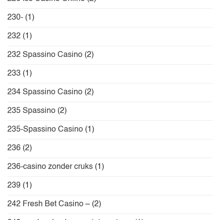
230-
(1)
232
(1)
232 Spassino Casino
(2)
233
(1)
234 Spassino Casino
(2)
235 Spassino
(2)
235-Spassino Casino
(1)
236
(2)
236-casino zonder cruks
(1)
239
(1)
242 Fresh Bet Casino –
(2)