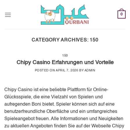
Skip
to
0
content
CATEGORY ARCHIVES:
150
150
Chipy Casino Erfahrungen und Vorteile
POSTED ON
APRIL 7, 2026
BY
ADMIN
Chipy Casino ist eine beliebte Plattform für Online-
Glücksspiele, die eine Vielzahl von Spielen und
aufregenden Boni bietet. Spieler können sich auf eine
benutzerfreundliche Oberfläche und ein umfangreiches
Spieleangebot freuen. Alle Informationen und Neuigkeiten
zu aktuellen Angeboten finden Sie auf der Webseite Chipy