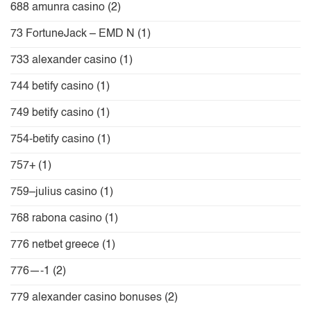
688 amunra casino
(2)
73 FortuneJack – EMD N
(1)
733 alexander casino
(1)
744 betify casino
(1)
749 betify casino
(1)
754-betify casino
(1)
757+
(1)
759–julius casino
(1)
768 rabona casino
(1)
776 netbet greece
(1)
776—-1
(2)
779 alexander casino bonuses
(2)