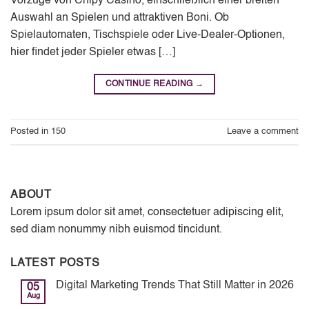
Vorzüge von Chipy Casino, einschließlich einer breiten
Auswahl an Spielen und attraktiven Boni. Ob
Spielautomaten, Tischspiele oder Live-Dealer-Optionen,
hier findet jeder Spieler etwas […]
CONTINUE READING
→
Posted in
150
Leave a comment
ABOUT
Lorem ipsum dolor sit amet, consectetuer adipiscing elit,
sed diam nonummy nibh euismod tincidunt.
LATEST POSTS
Digital Marketing Trends That Still Matter in 2026
05
Aug