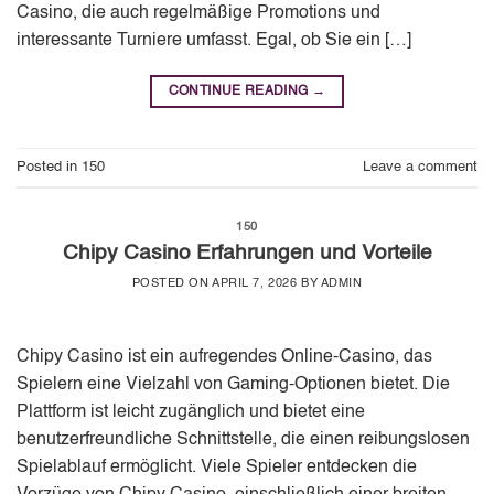
Casino, die auch regelmäßige Promotions und
interessante Turniere umfasst. Egal, ob Sie ein […]
CONTINUE READING
→
Posted in
150
Leave a comment
150
Chipy Casino Erfahrungen und Vorteile
POSTED ON
APRIL 7, 2026
BY
ADMIN
Chipy Casino ist ein aufregendes Online-Casino, das
Spielern eine Vielzahl von Gaming-Optionen bietet. Die
Plattform ist leicht zugänglich und bietet eine
benutzerfreundliche Schnittstelle, die einen reibungslosen
Spielablauf ermöglicht. Viele Spieler entdecken die