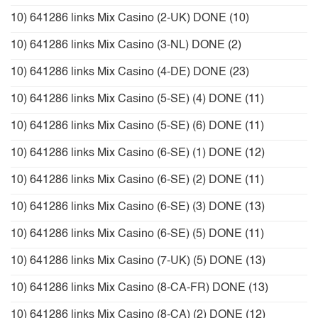
10) 641286 links Mix Casino (2-UK) DONE
(10)
10) 641286 links Mix Casino (3-NL) DONE
(2)
10) 641286 links Mix Casino (4-DE) DONE
(23)
10) 641286 links Mix Casino (5-SE) (4) DONE
(11)
10) 641286 links Mix Casino (5-SE) (6) DONE
(11)
10) 641286 links Mix Casino (6-SE) (1) DONE
(12)
10) 641286 links Mix Casino (6-SE) (2) DONE
(11)
10) 641286 links Mix Casino (6-SE) (3) DONE
(13)
10) 641286 links Mix Casino (6-SE) (5) DONE
(11)
10) 641286 links Mix Casino (7-UK) (5) DONE
(13)
10) 641286 links Mix Casino (8-CA-FR) DONE
(13)
10) 641286 links Mix Casino (8-CA) (2) DONE
(12)