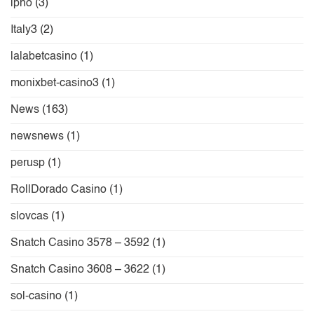
ipho
(3)
Italy3
(2)
lalabetcasino
(1)
monixbet-casino3
(1)
News
(163)
newsnews
(1)
perusp
(1)
RollDorado Casino
(1)
slovcas
(1)
Snatch Casino 3578 – 3592
(1)
Snatch Casino 3608 – 3622
(1)
sol-casino
(1)