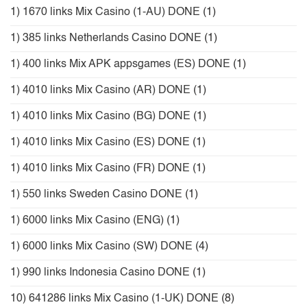
1) 1670 links Mix Casino (1-AU) DONE
(1)
1) 385 links Netherlands Casino DONE
(1)
1) 400 links Mix APK appsgames (ES) DONE
(1)
1) 4010 links Mix Casino (AR) DONE
(1)
1) 4010 links Mix Casino (BG) DONE
(1)
1) 4010 links Mix Casino (ES) DONE
(1)
1) 4010 links Mix Casino (FR) DONE
(1)
1) 550 links Sweden Casino DONE
(1)
1) 6000 links Mix Casino (ENG)
(1)
1) 6000 links Mix Casino (SW) DONE
(4)
1) 990 links Indonesia Casino DONE
(1)
10) 641286 links Mix Casino (1-UK) DONE
(8)