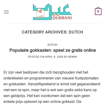
Skip
to
0
content
CATEGORY ARCHIVES:
DUTCH
DUTCH
Populaire gokkasten: speel ze gratis online
POSTED ON
APRIL 8, 2026
BY
ADMIN
Er zijn veel bedrijven die zich bezighouden met het
ontwikkelen en programmeren van nieuwe fruitautomaten
en gokkasten. Vanzelfsprekend is winst niet gegarandeerd
met een re-spin, maar het is wel een gratis extra kans op
een geldprijs. Het kan voorkomen dat een spin geen
enkele prijs oplevert op een online gokkast. De