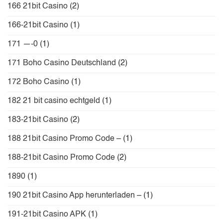
166 21bit Casino
(2)
166-21bit Casino
(1)
171 —-0
(1)
171 Boho Casino Deutschland
(2)
172 Boho Casino
(1)
182 21 bit casino echtgeld
(1)
183-21bit Casino
(2)
188 21bit Casino Promo Code –
(1)
188-21bit Casino Promo Code
(2)
1890
(1)
190 21bit Casino App herunterladen –
(1)
191-21bit Casino APK
(1)