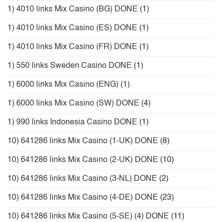
1) 4010 links Mix Casino (BG) DONE
(1)
1) 4010 links Mix Casino (ES) DONE
(1)
1) 4010 links Mix Casino (FR) DONE
(1)
1) 550 links Sweden Casino DONE
(1)
1) 6000 links Mix Casino (ENG)
(1)
1) 6000 links Mix Casino (SW) DONE
(4)
1) 990 links Indonesia Casino DONE
(1)
10) 641286 links Mix Casino (1-UK) DONE
(8)
10) 641286 links Mix Casino (2-UK) DONE
(10)
10) 641286 links Mix Casino (3-NL) DONE
(2)
10) 641286 links Mix Casino (4-DE) DONE
(23)
10) 641286 links Mix Casino (5-SE) (4) DONE
(11)