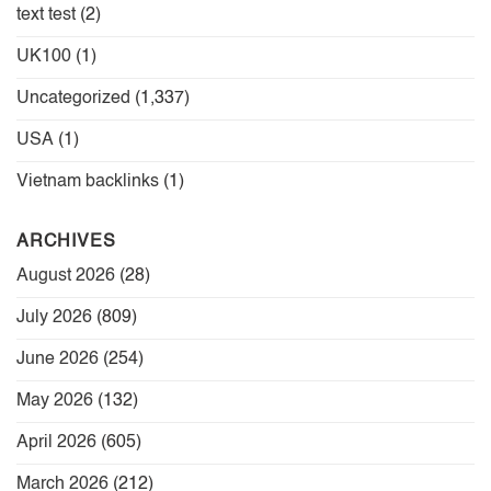
text test
(2)
UK100
(1)
Uncategorized
(1,337)
USA
(1)
Vietnam backlinks
(1)
ARCHIVES
August 2026
(28)
July 2026
(809)
June 2026
(254)
May 2026
(132)
April 2026
(605)
March 2026
(212)