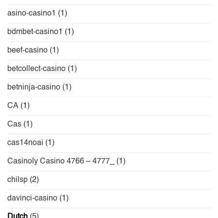
asino-casino1
(1)
bdmbet-casino1
(1)
beef-casino
(1)
betcollect-casino
(1)
betninja-casino
(1)
CA
(1)
Cas
(1)
cas14noai
(1)
Casinoly Casino 4766 – 4777_
(1)
chilsp
(2)
davinci-casino
(1)
Dutch
(5)