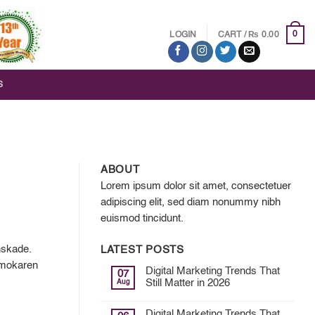
₨
0
LOGIN
CART /
0.00
S
ABOUT
Lorem ipsum dolor sit amet, consectetuer
adipiscing elit, sed diam nonummy nibh
euismod tincidunt.
önskade.
LATEST POSTS
rmokaren
Digital Marketing Trends That
07
Aug
Still Matter in 2026
Digital Marketing Trends That