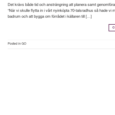
Det krävs både tid och ansträngning att planera samt genomföra 
“När vi skulle flytta in i vårt nyinköpta 70-talsradhus så hade vi 
badrum och att bygga om förrådet i källaren till […]
C
Posted in
GO