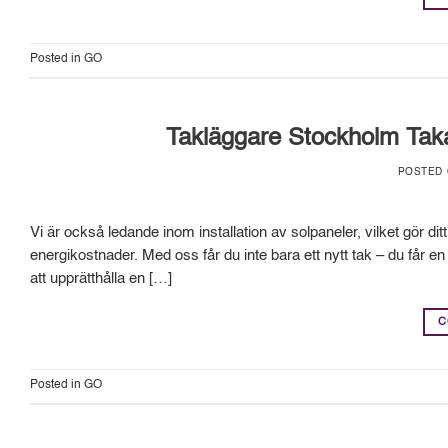
Posted in
GO
Takläggare Stockholm Taka
POSTED
Vi är också ledande inom installation av solpaneler, vilket gör di
energikostnader. Med oss får du inte bara ett nytt tak – du får en
att upprätthålla en […]
C
Posted in
GO