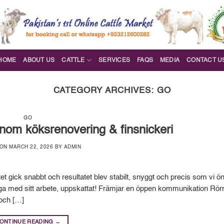
HOME
ABOUT US
CATTLE
SERVICES
FAQS
MEDIA
CONTACT U
CATEGORY ARCHIVES:
GO
GO
inom köksrenovering & finsnickeri
 ON
MARCH 22, 2026
BY
ADMIN
et gick snabbt och resultatet blev stabilt, snyggt och precis som vi 
oga med sitt arbete, uppskattat! Främjar en öppen kommunikation Rö
 och […]
ONTINUE READING
→