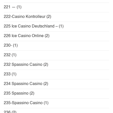
221 —
(1)
222-Casino Kontrolleur
(2)
225 Ice Casino Deutschland –
(1)
226 Ice Casino Online
(2)
230-
(1)
232
(1)
232 Spassino Casino
(2)
233
(1)
234 Spassino Casino
(2)
235 Spassino
(2)
235-Spassino Casino
(1)
236
(2)