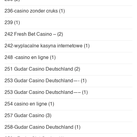
236-casino zonder cruks
(1)
239
(1)
242 Fresh Bet Casino –
(2)
242-wyplacalne kasyna internetowe
(1)
248 -casino en ligne
(1)
251 Gudar Casino Deutschland
(2)
253 Gudar Casino Deutschland—-
(1)
253 Gudar Casino Deutschland—–
(1)
254 casino en ligne
(1)
257 Gudar Casino
(3)
258-Gudar Casino Deutschland
(1)