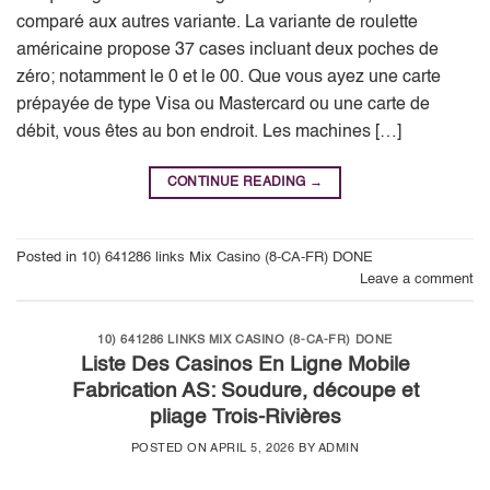
comparé aux autres variante. La variante de roulette
américaine propose 37 cases incluant deux poches de
zéro; notamment le 0 et le 00. Que vous ayez une carte
prépayée de type Visa ou Mastercard ou une carte de
débit, vous êtes au bon endroit. Les machines […]
CONTINUE READING
→
Posted in
10) 641286 links Mix Casino (8-CA-FR) DONE
Leave a comment
10) 641286 LINKS MIX CASINO (8-CA-FR) DONE
Liste Des Casinos En Ligne Mobile
Fabrication AS: Soudure, découpe et
pliage Trois-Rivières
POSTED ON
APRIL 5, 2026
BY
ADMIN