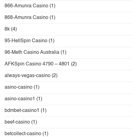
866-Amunra Casino
(1)
868-Amunra Casino
(1)
8k
(4)
95-HellSpin Casino
(1)
96-Meth Casino Australia
(1)
AFKSpin Casino 4790 – 4801
(2)
always-vegas-casino
(2)
asino-casino
(1)
asino-casino1
(1)
bdmbet-casino1
(1)
beef-casino
(1)
betcollect-casino
(1)