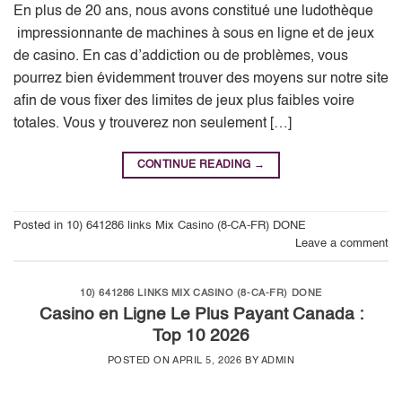
En plus de 20 ans, nous avons constitué une ludothèque
impressionnante de machines à sous en ligne et de jeux
de casino. En cas d’addiction ou de problèmes, vous
pourrez bien évidemment trouver des moyens sur notre site
afin de vous fixer des limites de jeux plus faibles voire
totales. Vous y trouverez non seulement […]
CONTINUE READING
→
Posted in
10) 641286 links Mix Casino (8-CA-FR) DONE
Leave a comment
10) 641286 LINKS MIX CASINO (8-CA-FR) DONE
Casino en Ligne Le Plus Payant Canada :
Top 10 2026
POSTED ON
APRIL 5, 2026
BY
ADMIN