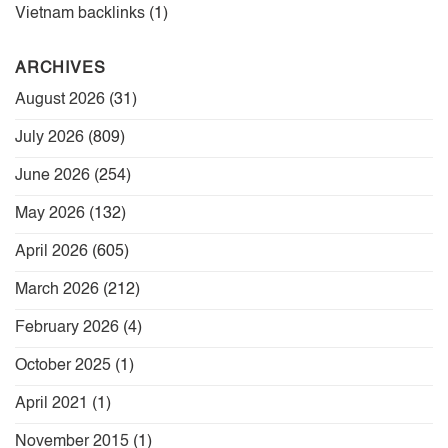
Vietnam backlinks
(1)
ARCHIVES
August 2026
(31)
July 2026
(809)
June 2026
(254)
May 2026
(132)
April 2026
(605)
March 2026
(212)
February 2026
(4)
October 2025
(1)
April 2021
(1)
November 2015
(1)