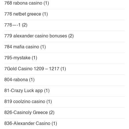
768 rabona casino
(1)
776 netbet greece
(1)
776—-1
(2)
779 alexander casino bonuses
(2)
784 mafia casino
(1)
795-mystake
(1)
7Gold Casino 1209 – 1217
(1)
804-rabona
(1)
81-Crazy Luck app
(1)
819 coolzino casino
(1)
826-Casinoly Greece
(2)
836-Alexander Casino
(1)