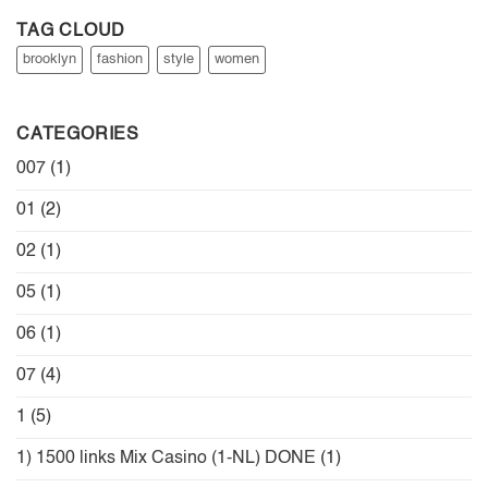
TAG CLOUD
brooklyn
fashion
style
women
CATEGORIES
007
(1)
01
(2)
02
(1)
05
(1)
06
(1)
07
(4)
1
(5)
1) 1500 links Mix Casino (1-NL) DONE
(1)