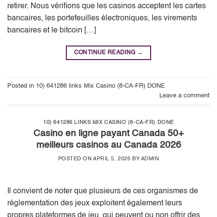
retirer. Nous vérifions que les casinos acceptent les cartes
bancaires, les portefeuilles électroniques, les virements
bancaires et le bitcoin […]
CONTINUE READING
→
Posted in
10) 641286 links Mix Casino (8-CA-FR) DONE
Leave a comment
10) 641286 LINKS MIX CASINO (8-CA-FR) DONE
Casino en ligne payant Canada 50+
meilleurs casinos au Canada 2026
POSTED ON
APRIL 5, 2026
BY
ADMIN
Il convient de noter que plusieurs de ces organismes de
réglementation des jeux exploitent également leurs
propres plateformes de jeu, qui peuvent ou non offrir des