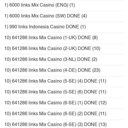
1) 6000 links Mix Casino (ENG)
(1)
1) 6000 links Mix Casino (SW) DONE
(4)
1) 990 links Indonesia Casino DONE
(1)
10) 641286 links Mix Casino (1-UK) DONE
(8)
10) 641286 links Mix Casino (2-UK) DONE
(10)
10) 641286 links Mix Casino (3-NL) DONE
(2)
10) 641286 links Mix Casino (4-DE) DONE
(23)
10) 641286 links Mix Casino (5-SE) (4) DONE
(11)
10) 641286 links Mix Casino (5-SE) (6) DONE
(11)
10) 641286 links Mix Casino (6-SE) (1) DONE
(12)
10) 641286 links Mix Casino (6-SE) (2) DONE
(11)
10) 641286 links Mix Casino (6-SE) (3) DONE
(13)