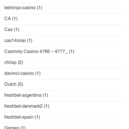
betninja-casino
(1)
CA
(1)
Cas
(1)
cas14noai
(1)
Casinoly Casino 4766 – 4777_
(1)
chilsp
(2)
davinci-casino
(1)
Dutch
(5)
freshbet-argentina
(1)
freshbet-denmark2
(1)
freshbet-spain
(1)
Games
(1)