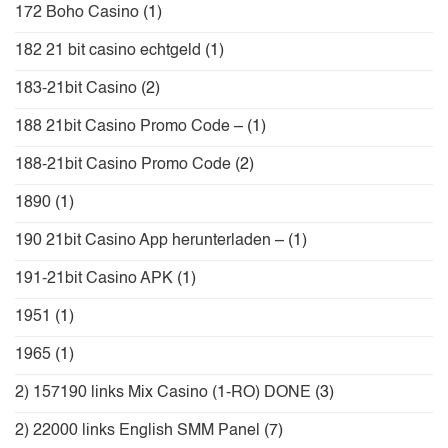
172 Boho Casino
(1)
182 21 bit casino echtgeld
(1)
183-21bit Casino
(2)
188 21bit Casino Promo Code –
(1)
188-21bit Casino Promo Code
(2)
1890
(1)
190 21bit Casino App herunterladen –
(1)
191-21bit Casino APK
(1)
1951
(1)
1965
(1)
2) 157190 links Mix Casino (1-RO) DONE
(3)
2) 22000 links English SMM Panel
(7)