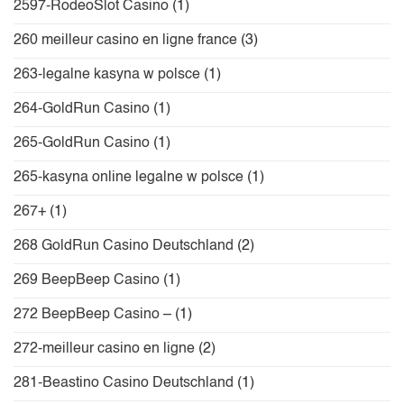
2597-RodeoSlot Casino
(1)
260 meilleur casino en ligne france
(3)
263-legalne kasyna w polsce
(1)
264-GoldRun Casino
(1)
265-GoldRun Casino
(1)
265-kasyna online legalne w polsce
(1)
267+
(1)
268 GoldRun Casino Deutschland
(2)
269 BeepBeep Casino
(1)
272 BeepBeep Casino –
(1)
272-meilleur casino en ligne
(2)
281-Beastino Casino Deutschland
(1)