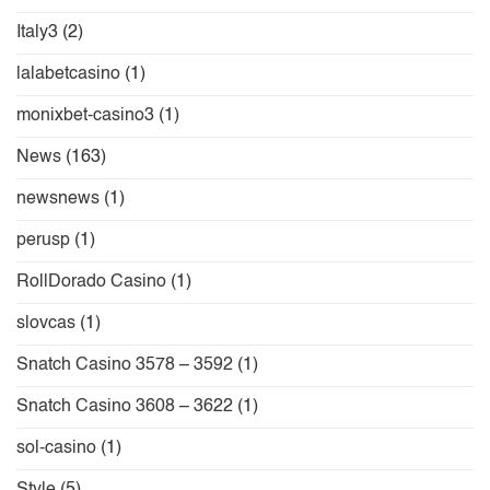
Italy3
(2)
lalabetcasino
(1)
monixbet-casino3
(1)
News
(163)
newsnews
(1)
perusp
(1)
RollDorado Casino
(1)
slovcas
(1)
Snatch Casino 3578 – 3592
(1)
Snatch Casino 3608 – 3622
(1)
sol-casino
(1)