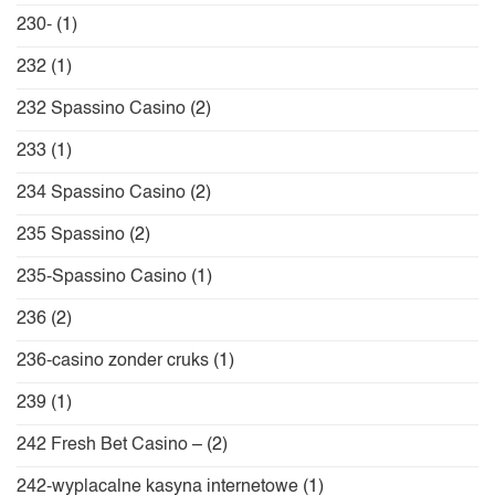
230-
(1)
232
(1)
232 Spassino Casino
(2)
233
(1)
234 Spassino Casino
(2)
235 Spassino
(2)
235-Spassino Casino
(1)
236
(2)
236-casino zonder cruks
(1)
239
(1)
242 Fresh Bet Casino –
(2)
242-wyplacalne kasyna internetowe
(1)