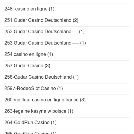
248 -casino en ligne
(1)
251 Gudar Casino Deutschland
(2)
253 Gudar Casino Deutschland—-
(1)
253 Gudar Casino Deutschland—–
(1)
254 casino en ligne
(1)
257 Gudar Casino
(3)
258-Gudar Casino Deutschland
(1)
2597-RodeoSlot Casino
(1)
260 meilleur casino en ligne france
(3)
263-legalne kasyna w polsce
(1)
264-GoldRun Casino
(1)