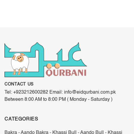
CONTACT US
Tel: +923212600282 Email: info@eidqurbani.com.pk
Between 8:00 AM to 8:00 PM ( Monday - Saturday )
CATEGORIES
Bakra - Aando
Bakra - Khassi
Bull - Aando
Bull - Khassi