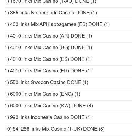
1) 1670 links Mix Casino (1-AU) DONE
(1)
1) 385 links Netherlands Casino DONE
(1)
1) 400 links Mix APK appsgames (ES) DONE
(1)
1) 4010 links Mix Casino (AR) DONE
(1)
1) 4010 links Mix Casino (BG) DONE
(1)
1) 4010 links Mix Casino (ES) DONE
(1)
1) 4010 links Mix Casino (FR) DONE
(1)
1) 550 links Sweden Casino DONE
(1)
1) 6000 links Mix Casino (ENG)
(1)
1) 6000 links Mix Casino (SW) DONE
(4)
1) 990 links Indonesia Casino DONE
(1)
10) 641286 links Mix Casino (1-UK) DONE
(8)