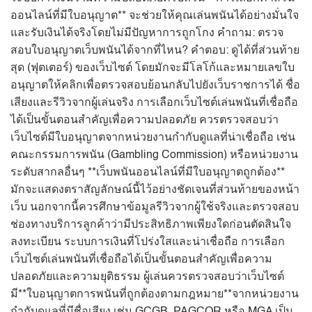
ออนไลน์ที่มีใบอนุญาต** จะช่วยให้คุณเล่นพนันได้อย่างมั่นใจ
และรับเงินได้จริงโดยไม่มีปัญหาการถูกโกง คำถาม: ตรวจ
สอบใบอนุญาตเว็บพนันได้จากที่ไหน? คำตอบ: ดูได้ที่ส่วนท้าย
สุด (ฟุตเตอร์) ของเว็บไซต์ โดยมักจะมีโลโก้และหมายเลขใบ
อนุญาตให้คลิกเพื่อตรวจสอบย้อนกลับไปยังเว็บราชการได้ ชื่อ
เสียงและรีวิวจากผู้เล่นจริง การเลือกเว็บไซต์เล่นพนันที่เชื่อถือ
ได้เป็นขั้นตอนสำคัญเพื่อความปลอดภัย ควรตรวจสอบว่า
เว็บไซต์มีใบอนุญาตจากหน่วยงานกำกับดูแลที่น่าเชื่อถือ เช่น
คณะกรรมการพนัน (Gambling Commission) หรือหน่วยงาน
ระดับสากลอื่นๆ **เว็บพนันออนไลน์ที่มีใบอนุญาตถูกต้อง**
มักจะแสดงตราสัญลักษณ์นี้ไว้อย่างชัดเจนที่ส่วนท้ายของหน้า
เว็บ นอกจากนี้ควรศึกษาข้อมูลรีวิวจากผู้ใช้จริงและตรวจสอบ
ช่องทางบริการลูกค้าว่ามีประสิทธิภาพเพียงใดก่อนตัดสินใจ
ลงทะเบียน ระบบการเงินที่โปร่งใสและน่าเชื่อถือ การเลือก
เว็บไซต์เล่นพนันที่เชื่อถือได้เป็นขั้นตอนสำคัญเพื่อความ
ปลอดภัยและความยุติธรรม ผู้เล่นควรตรวจสอบว่าเว็บไซต์
มี**ใบอนุญาตการพนันที่ถูกต้องตามกฎหมาย**จากหน่วยงาน
กำกับดูแลที่มีชื่อเสียง เช่น GCGB, PAGCOR หรือ MGA เป็น