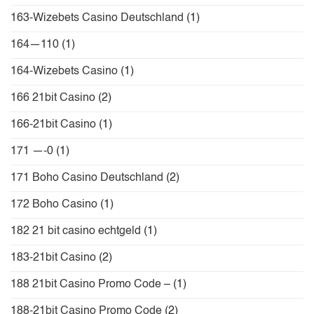
163-Wizebets Casino Deutschland
(1)
164—110
(1)
164-Wizebets Casino
(1)
166 21bit Casino
(2)
166-21bit Casino
(1)
171 —-0
(1)
171 Boho Casino Deutschland
(2)
172 Boho Casino
(1)
182 21 bit casino echtgeld
(1)
183-21bit Casino
(2)
188 21bit Casino Promo Code –
(1)
188-21bit Casino Promo Code
(2)