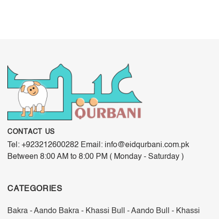
CONTACT US
Tel: +923212600282 Email: info@eidqurbani.com.pk
Between 8:00 AM to 8:00 PM ( Monday - Saturday )
CATEGORIES
Bakra - Aando
Bakra - Khassi
Bull - Aando
Bull - Khassi