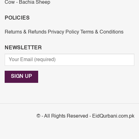
Cow - Bachia
Sheep
POLICIES
Returns & Refunds
Privacy Policy
Terms & Conditions
NEWSLETTER
©
- All Rights Reserved - EidQurbani.com.pk