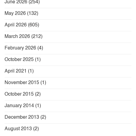
June 2026
(254)
May 2026
(132)
April 2026
(605)
March 2026
(212)
February 2026
(4)
October 2025
(1)
April 2021
(1)
November 2015
(1)
October 2015
(2)
January 2014
(1)
December 2013
(2)
August 2013
(2)