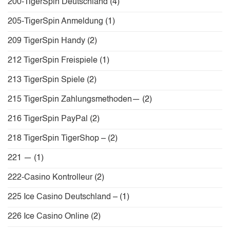
200-TigerSpin Deutschland
(4)
205-TigerSpin Anmeldung
(1)
209 TigerSpin Handy
(2)
212 TigerSpin Freispiele
(1)
213 TigerSpin Spiele
(2)
215 TigerSpin Zahlungsmethoden—
(2)
216 TigerSpin PayPal
(2)
218 TigerSpin TigerShop –
(2)
221 —
(1)
222-Casino Kontrolleur
(2)
225 Ice Casino Deutschland –
(1)
226 Ice Casino Online
(2)