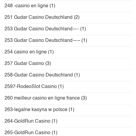
248 -casino en ligne
(1)
251 Gudar Casino Deutschland
(2)
253 Gudar Casino Deutschland—-
(1)
253 Gudar Casino Deutschland—–
(1)
254 casino en ligne
(1)
257 Gudar Casino
(3)
258-Gudar Casino Deutschland
(1)
2597-RodeoSlot Casino
(1)
260 meilleur casino en ligne france
(3)
263-legalne kasyna w polsce
(1)
264-GoldRun Casino
(1)
265-GoldRun Casino
(1)